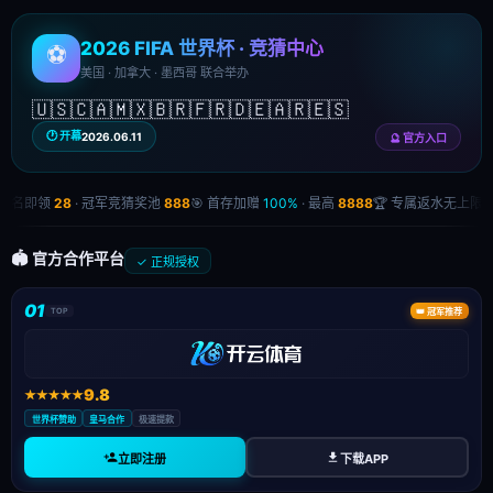
2026 FIFA 世界杯 · 竞猜中心
⚽
美国 · 加拿大 · 墨西哥 联合举办
🇺🇸
🇨🇦
🇲🇽
🇧🇷
🇫🇷
🇩🇪
🇦🇷
🇪🇸
🕐 开幕
2026.06.11
🔮 官方入口
册实名即领
28
· 冠军竞猜奖池
888
🎯 首存加赠
100%
· 最高
8888
🏆 专属返水无上限 · 
🏟️ 官方合作平台
✓ 正规授权
01
TOP
👑 冠军推荐
9.8
世界杯赞助
皇马合作
极速提款
立即注册
下载APP