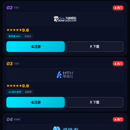
02
TOP
🔥 热门
9.6
首存返 68%
低流水
注册
下载
03
TOP
🔥 热门
9.9
AC米兰合作
高赔率
注册
下载
04
RANK
🔥 热门